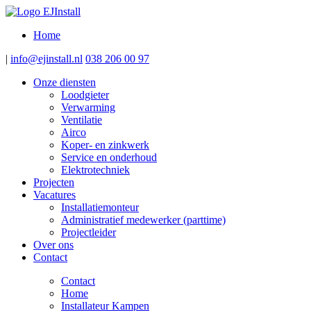
Home
|
info@ejinstall.nl
038 206 00 97
Onze diensten
Loodgieter
Verwarming
Ventilatie
Airco
Koper- en zinkwerk
Service en onderhoud
Elektrotechniek
Projecten
Vacatures
Installatiemonteur
Administratief medewerker (parttime)
Projectleider
Over ons
Contact
Contact
Home
Installateur Kampen